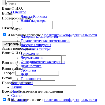
Оставить отзыв
Ваше Ф.И.О.
О центре
E-mail:
Лазмед Клиника
Проверочный код
Наши партнеры
Отзыв
Услуги
Я выражаю согласие с
политикой конфиденциальности
Лазерная косметология
Терапевтическая косметология
Лазерная хирургия
Задать вопрос врачу
Коррекция фигуры
Ваше Ф.И.О.
Трихология
Дерматология
Фотодинамическая терапия
Ваш вопрос
Диагностика
Ваши файлы
Урология
Телефон
ЛОР
E-mail
Гинекология
Проверочный код
Специалисты
Акции
Все поля обязательны для заполнения
Прайс
Статьи
Я выражаю согласие с
Контакты
политикой конфиденциальности